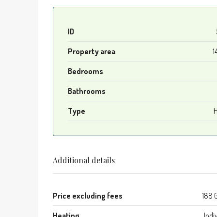
ID
Property area
1
Bedrooms
Bathrooms
Type
Additional details
Price excluding fees
188 
Heating
Indi