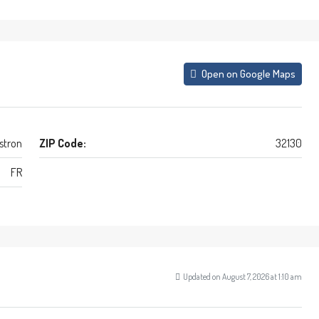
Open on Google Maps
stron
ZIP Code:
32130
FR
Updated on August 7, 2026 at 1:10 am