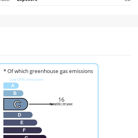
* Of which greenhouse gas emissions
Low GHG emissions
A
B
16
C
KgeqCO2 / m².year
D
E
F
G