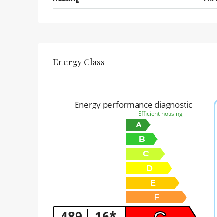
Energy Class
Energy performance diagnostic
Efficient housing
A
B
C
D
E
F
489
16*