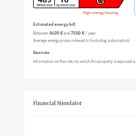
G
KWh/m².year
kg CO2/m².year
High energy housing
Estimated energy bill
Between
5420 €
and
7350 €
/ year.
Average energy prices indexed to
(including subscription).
Georisks
Information on the risks to which this property is exposed is
Financial Simulator