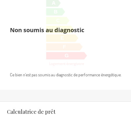
A
B
C
Non soumis au diagnostic
D
E
F
G
Logement énergivore
Ce bien n’est pas soumis au diagnostic de performance énergétique.
Calculatrice de prêt