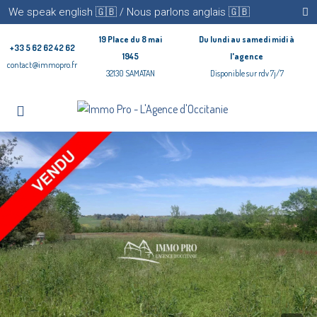
We speak english 🇬🇧 / Nous parlons anglais 🇬🇧
19 Place du 8 mai
Du lundi au samedi midi à
+33 5 62 62 42 62
1945
l'agence
contact@immopro.fr
32130 SAMATAN
Disponible sur rdv 7j/7