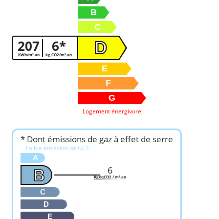
B
C
207
6*
D
KWh/m².an
kg CO2/m².an
E
F
G
Logement énergivore
* Dont émissions de gaz à effet de serre
Faible émission de GES
A
6
B
KgéqCO2 / m².an
C
D
E