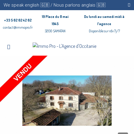
We speak english 🇬🇧 / Nous parlons anglais 🇬🇧
19 Place du 8 mai
Du lundi au samedi midi à
+33 5 62 62 42 62
1945
l'agence
contact@immopro.fr
32130 SAMATAN
Disponible sur rdv 7j/7