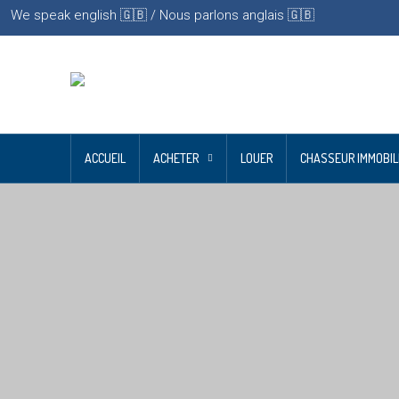
We speak english 🇬🇧 / Nous parlons anglais 🇬🇧
ACCUEIL
ACHETER
LOUER
CHASSEUR IMMOBIL