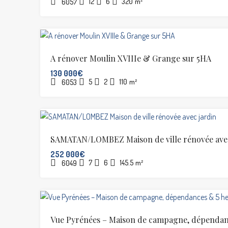
12
6
320
m²
6057
A rénover Moulin XVIIIe & Grange sur 5HA
130 000€
5
2
110
m²
6053
SAMATAN/LOMBEZ Maison de ville rénovée avec
252 000€
7
6
145.5
m²
6049
Vue Pyrénées – Maison de campagne, dépendan