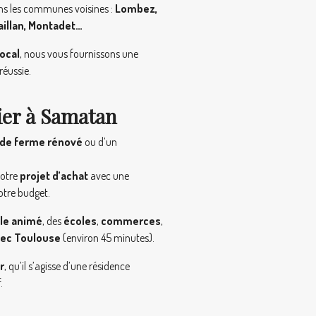
ns les communes voisines :
Lombez,
aillan, Montadet…
ocal
, nous vous fournissons une
réussie.
ier à Samatan
 de ferme rénové
ou d’un
votre
projet d’achat
avec une
otre budget.
lle animé
, des
écoles
,
commerces
,
vec Toulouse
(environ 45 minutes).
r
, qu’il s’agisse d’une résidence
.