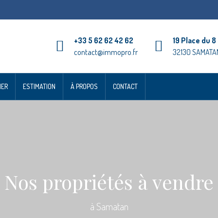
+33 5 62 62 42 62
19 Place du 8
contact@immopro.fr
32130 SAMATA
IER
ESTIMATION
À PROPOS
CONTACT
Nos propriétés à vendre
à Samatan