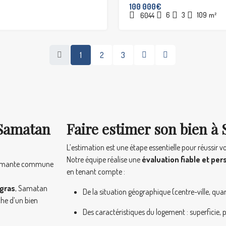
100 000€
6
3
109
m²
6044
1
2
3
 Samatan
Faire estimer son bien à 
L’estimation est une étape essentielle pour réussir v
Notre équipe réalise une
évaluation fiable et pe
armante commune
en tenant compte :
 gras
, Samatan
De la situation géographique (centre-ville, qua
rche d’un bien
Des caractéristiques du logement : superficie,