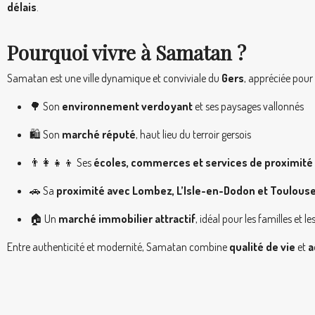
délais
.
Pourquoi vivre à Samatan ?
Samatan est une ville dynamique et conviviale du
Gers
, appréciée pour 
🌳 Son
environnement verdoyant
et ses paysages vallonnés
🛍️ Son
marché réputé
, haut lieu du terroir gersois
👨‍👩‍👧‍👦 Ses
écoles, commerces et services de proximité
🚗 Sa
proximité avec Lombez, L’Isle-en-Dodon et Toulous
🏠 Un
marché immobilier attractif
, idéal pour les familles et 
Entre authenticité et modernité, Samatan combine
qualité de vie
et
a