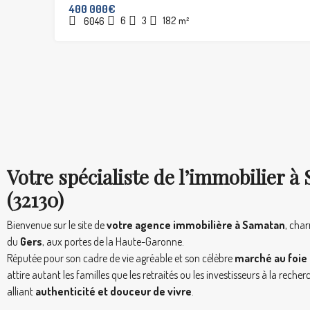
400 000€
6
3
182
m²
6046
Votre spécialiste de l’immobilier à
(32130)
Bienvenue sur le site de
votre agence immobilière à Samatan
, ch
du
Gers
, aux portes de la Haute-Garonne.
Réputée pour son cadre de vie agréable et son célèbre
marché au foie
attire autant les familles que les retraités ou les investisseurs à la reche
alliant
authenticité et douceur de vivre
.