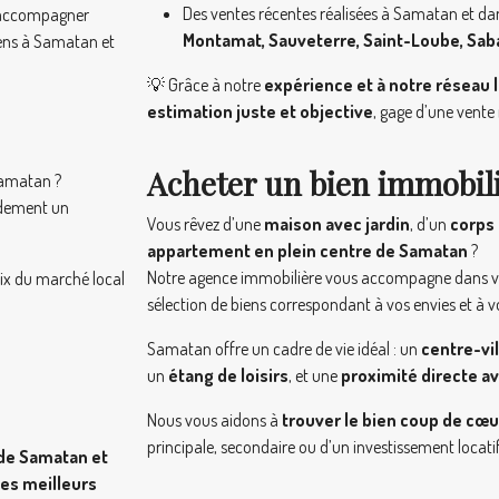
Des ventes récentes réalisées à Samatan et da
accompagner
Montamat, Sauveterre, Saint-Loube, Sab
ens à Samatan et
💡 Grâce à notre
expérience et à notre réseau l
estimation juste et objective
, gage d’une vente 
Acheter un bien immobil
amatan ?
pidement un
Vous rêvez d’une
maison avec jardin
, d’un
corps
appartement en plein centre de Samatan
?
Notre agence immobilière vous accompagne dans 
prix du marché local
sélection de biens correspondant à vos envies et à v
Samatan offre un cadre de vie idéal : un
centre-vi
un
étang de loisirs
, et une
proximité directe a
Nous vous aidons à
trouver le bien coup de cœu
principale, secondaire ou d’un investissement locatif
de Samatan et
les meilleurs