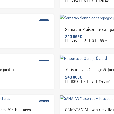
6
4
150
m²
6054
VENTE
Samatan Maison de campag
240 000€
5
3
88
m²
6050
VENTE
 jardin
Maison avec Garage & Jar
249 000€
4
3
114.5
m²
6048
VENTE
ces & 5 hectares
SAMATAN Maison de ville 