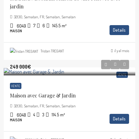
jardin
32130, Samatan, FR, Samatan, Samatan
7
6
145.5
m²
6049
Details
MAISON
il y a1 mois
Tristan TREGANT
249 000€
VENTE
VENTE
Maison avec Garage & Jardin
32130, Samatan, FR, Samatan, Samatan
4
3
114.5
m²
6048
Details
MAISON