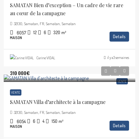
SAMATAN Bien d’exception – Un cadre de vie rare
au cœur de la campagne
32130, Samatan, FR, Samatan, Samatan
12
6
320
m²
6057
Details
MAISON
il y a3 semaines
Carine VIDAL
310 000€
VENTE
VENTE
SAMATAN Villa d’architecte à la campagne
32130, Samatan, FR, Samatan, Samatan
6
4
150
m²
6054
Details
MAISON