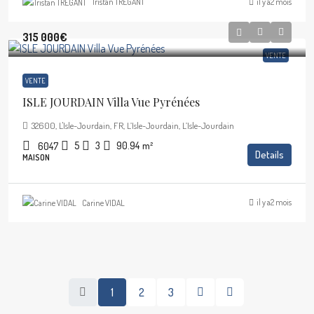
il y a2 mois
Tristan TREGANT
315 000€
VENTE
VENTE
ISLE JOURDAIN Villa Vue Pyrénées
32600, L'Isle-Jourdain, FR, L’Isle-Jourdain, L’Isle-Jourdain
5
3
90.94
m²
6047
Details
MAISON
il y a2 mois
Carine VIDAL
1
2
3