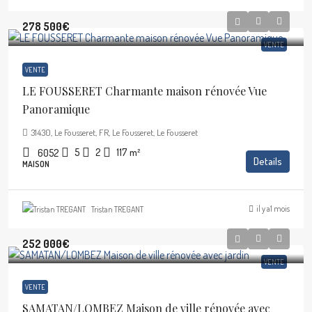
278 500€
VENTE
VENTE
LE FOUSSERET Charmante maison rénovée Vue
Panoramique
31430, Le Fousseret, FR, Le Fousseret, Le Fousseret
5
2
117
m²
6052
Details
MAISON
il y a1 mois
Tristan TREGANT
252 000€
VENTE
VENTE
SAMATAN/LOMBEZ Maison de ville rénovée avec