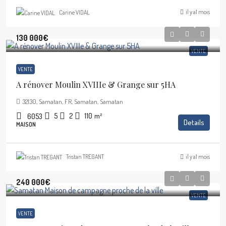
il y a1 mois
Carine VIDAL
130 000€
VENTE
VENTE
A rénover Moulin XVIIIe & Grange sur 5HA
32130, Samatan, FR, Samatan, Samatan
5
2
110
m²
6053
Details
MAISON
il y a1 mois
Tristan TREGANT
240 000€
VENTE
VENTE