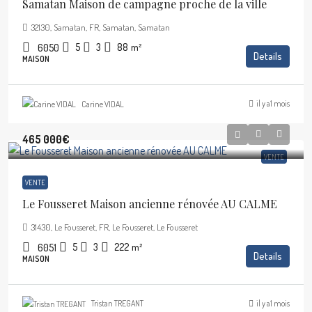
Samatan Maison de campagne proche de la ville
32130, Samatan, FR, Samatan, Samatan
5
3
88
m²
6050
Details
MAISON
il y a1 mois
Carine VIDAL
465 000€
VENTE
VENTE
Le Fousseret Maison ancienne rénovée AU CALME
31430, Le Fousseret, FR, Le Fousseret, Le Fousseret
5
3
222
m²
6051
Details
MAISON
il y a1 mois
Tristan TREGANT