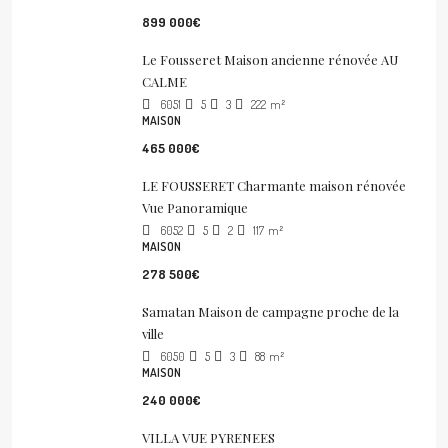
899 000€
Le Fousseret Maison ancienne rénovée AU
CALME
6051
5
3
222
m²
MAISON
465 000€
LE FOUSSERET Charmante maison rénovée
Vue Panoramique
6052
5
2
117
m²
MAISON
278 500€
Samatan Maison de campagne proche de la
ville
6050
5
3
88
m²
MAISON
240 000€
VILLA VUE PYRENEES