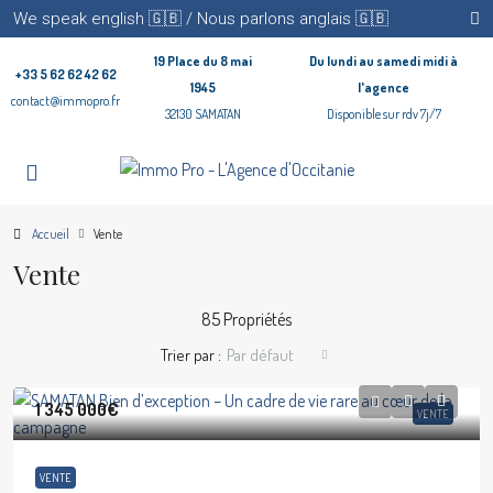
We speak english 🇬🇧 / Nous parlons anglais 🇬🇧
19 Place du 8 mai
Du lundi au samedi midi à
+33 5 62 62 42 62
1945
l'agence
contact@immopro.fr
32130 SAMATAN
Disponible sur rdv 7j/7
Accueil
Vente
Vente
85 Propriétés
Trier par :
Par défaut
1 345 000€
VENTE
VENTE