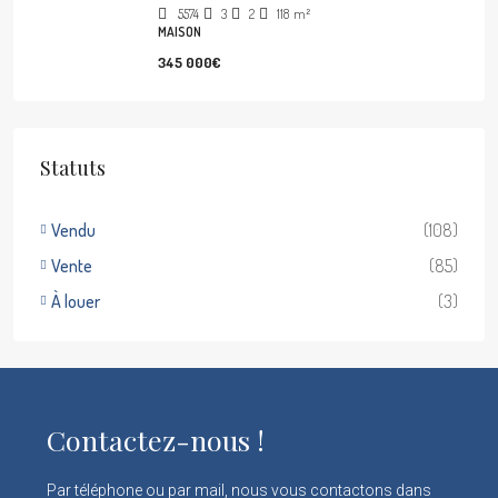
5574
3
2
118
m²
MAISON
345 000€
Statuts
Vendu
(108)
Vente
(85)
À louer
(3)
Contactez-nous !
Par téléphone ou par mail, nous vous contactons dans