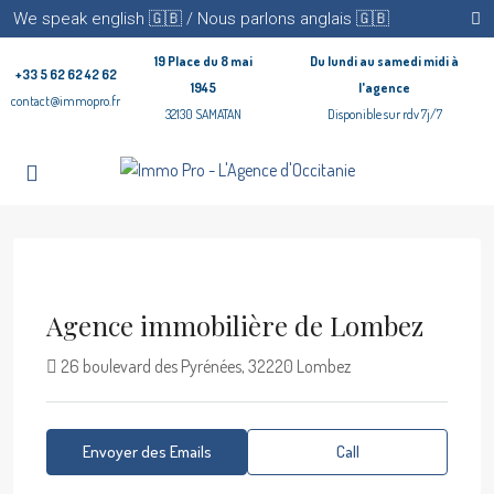
We speak english 🇬🇧 / Nous parlons anglais 🇬🇧
19 Place du 8 mai
Du lundi au samedi midi à
+33 5 62 62 42 62
1945
l'agence
contact@immopro.fr
32130 SAMATAN
Disponible sur rdv 7j/7
Agence immobilière de Lombez
26 boulevard des Pyrénées, 32220 Lombez
Envoyer des Emails
Call