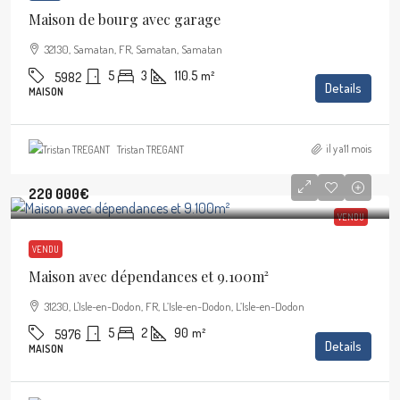
Maison de bourg avec garage
32130, Samatan, FR, Samatan, Samatan
5
3
110.5
m²
5982
Details
MAISON
il y a11 mois
Tristan TREGANT
220 000€
VENDU
VENDU
Maison avec dépendances et 9.100m²
31230, L'Isle-en-Dodon, FR, L’Isle-en-Dodon, L’Isle-en-Dodon
5
2
90
m²
5976
Details
MAISON