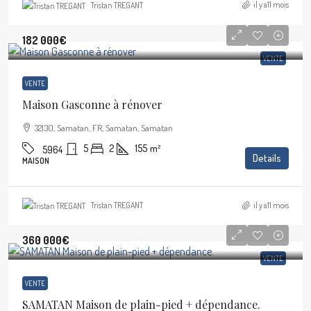
il y a11 mois
Tristan TREGANT
182 000€
VENTE
VENTE
Maison Gasconne à rénover
32130, Samatan, FR, Samatan, Samatan
5
2
155
m²
5964
Details
MAISON
il y a11 mois
Tristan TREGANT
360 000€
VENTE
VENTE
SAMATAN Maison de plain-pied + dépendance.