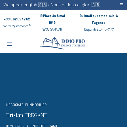
We speak english 🇬🇧 / Nous parlons anglais 🇬🇧
19 Place du 8 mai
Du lundi au samedi midi à
+33 5 62 62 42 62
1945
l'agence
contact@immopro.fr
32130 SAMATAN
Disponible sur rdv 7j/7
NÉGOCIATEUR IMMOBILIER
Tristan TREGANT
IMMO PRO - L'AGENCE D'OCCITANIE