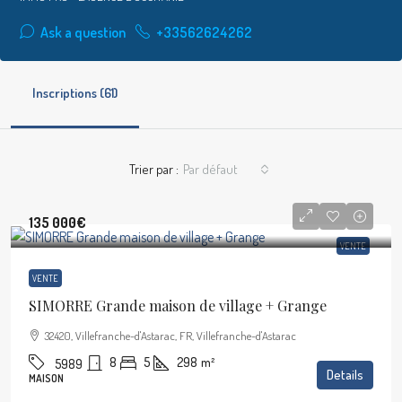
Ask a question
+33562624262
Inscriptions (61)
Trier par :
Par défaut
135 000€
VENTE
VENTE
SIMORRE Grande maison de village + Grange
32420, Villefranche-d'Astarac, FR, Villefranche-d'Astarac
8
5
298
m²
5989
Details
MAISON