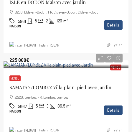
ISLE en DODON Maison avec jardin
31230, L'Isle-en-Dodon, FR, L’Isle-en-Dodon, L’Isle-en-Dodon
5
2
120
m²
5961
Details
MAISON
il y a1 an
Tristan TREGANT
225 000€
VENDU
VENDU
SAMATAN/LOMBEZ Villa plain-pied avec Jardin
32220, Lombez, FR, Lombez, Lombez
5
3
86.5
m²
5967
Details
MAISON
il y a1 an
Tristan TREGANT