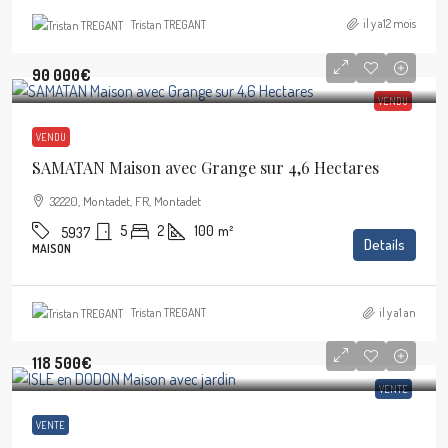
il y a12 mois
Tristan TREGANT
90 000€
VENDU
VENDU
SAMATAN Maison avec Grange sur 4,6 Hectares
32220, Montadet, FR, Montadet
5
2
100
m²
5937
Details
MAISON
il y a1 an
Tristan TREGANT
118 500€
VENTE
VENTE