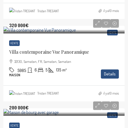
il y a10 mois
Tristan TREGANT
320 000€
VENTE
VENTE
Villa contemporaine Vue Panoramique
32130, Samatan, FR, Samatan, Samatan
6
5
135
m²
5985
Details
MAISON
il y a10 mois
Tristan TREGANT
200 000€
VENTE
VENTE