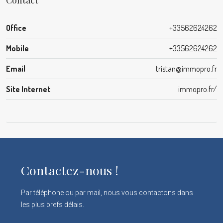
Office
+33562624262
Mobile
+33562624262
Email
tristan@immopro.fr
Site Internet
immopro.fr/
Contactez-nous !
Par téléphone ou par mail, nous vous contactons dans
les plus brefs délais.