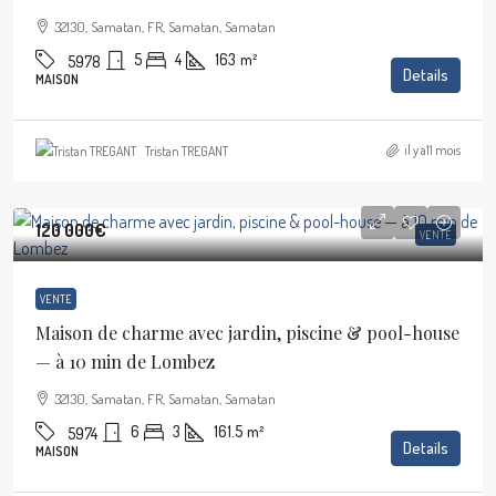
32130, Samatan, FR, Samatan, Samatan
5
4
163
m²
5978
Details
MAISON
il y a11 mois
Tristan TREGANT
120 000€
VENTE
VENTE
Maison de charme avec jardin, piscine & pool-house
— à 10 min de Lombez
32130, Samatan, FR, Samatan, Samatan
6
3
161.5
m²
5974
Details
MAISON