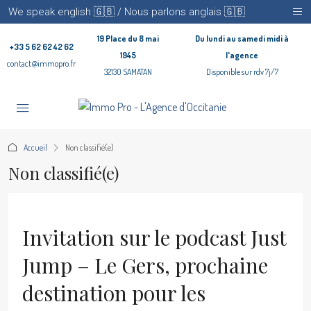
We speak english 🇬🇧 / Nous parlons anglais 🇬🇧
19 Place du 8 mai
Du lundi au samedi midi à
+33 5 62 62 42 62
1945
l'agence
contact@immopro.fr
32130 SAMATAN
Disponible sur rdv 7j/7
Accueil
Non classifié(e)
Non classifié(e)
Invitation sur le podcast Just
Jump – Le Gers, prochaine
destination pour les