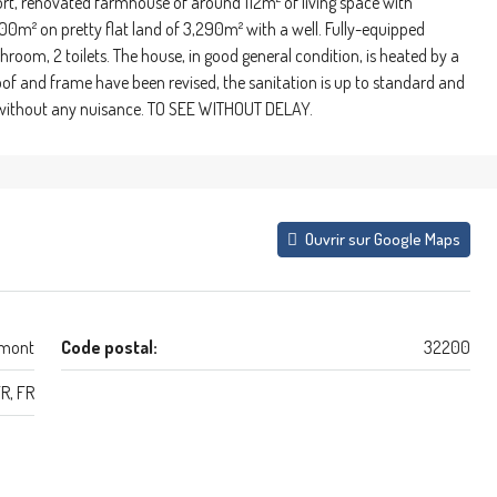
t, renovated farmhouse of around 112m² of living space with
00m² on pretty flat land of 3,290m² with a well. Fully-equipped
room, 2 toilets. The house, in good general condition, is heated by a
of and frame have been revised, the sanitation is up to standard and
des without any nuisance. TO SEE WITHOUT DELAY.
Ouvrir sur Google Maps
imont
Code postal:
32200
R, FR