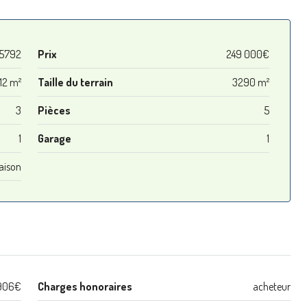
5792
Prix
249 000€
112 m²
Taille du terrain
3290 m²
3
Pièces
5
1
Garage
1
aison
906€
Charges honoraires
acheteur