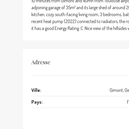
10 minutes from Gimont and 40mn from Toulouse airpor
adjoining garage of 35m² and its large shed of around 2
kitchen, cozy south-facing living room, 3 bedrooms, bath
recent heat pump (2022) connected to radiators, the ro
it has a good Energy Rating: C. Nice view of the hillsi
Adresse
Ville:
Gimont, G
Pays:
F