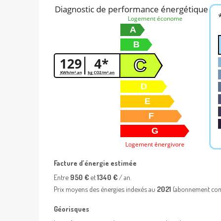
Diagnostic de performance énergétique
Logement économe
A
B
129
4*
C
KWh/m².an
kg CO2/m².an
D
E
F
G
Logement énergivore
Facture d’énergie estimée
Entre
950 €
et
1340 €
/ an.
Prix moyens des énergies indexés au
2021
(abonnement com
Géorisques