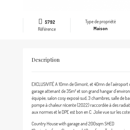
Type de propriété
5792
Maison
Référence
Description
EXCLUSIVITÉ A 10mn de Gimont, et 40mn de l’aéroport d
garage attenant de 35m² et son grand hangar d’environ 2
équipée, salon cosy exposé sud, 3 chambres, salle de bai
pompe à chaleur récente (2022) raccordée à des radiateu
aux normes et le DPE est bon en C. Jolie vue sur les c
Country House with garage and 200sqm SHED