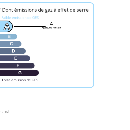
* Dont émissions de gaz à effet de serre
Faible émission de GES
4
A
KgéqCO2 / m².an
B
C
D
E
F
G
Forte émission de GES
pris).