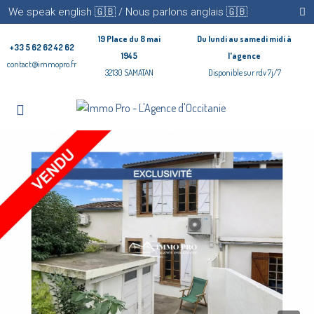
We speak english 🇬🇧 / Nous parlons anglais 🇬🇧
19 Place du 8 mai
Du lundi au samedi midi à
+33 5 62 62 42 62
1945
l'agence
contact@immopro.fr
32130 SAMATAN
Disponible sur rdv 7j/7