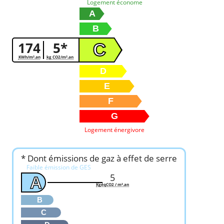
Logement économe
A
B
174
5*
C
KWh/m².an
kg CO2/m².an
D
E
F
G
Logement énergivore
* Dont émissions de gaz à effet de serre
Faible émission de GES
5
A
KgéqCO2 / m².an
B
C