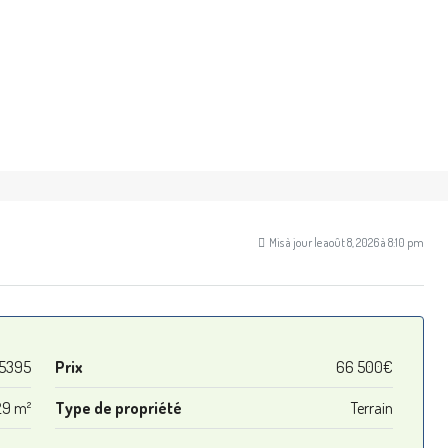
Mis à jour le août 8, 2026 à 8:10 pm
5395
Prix
66 500€
9 m²
Type de propriété
Terrain