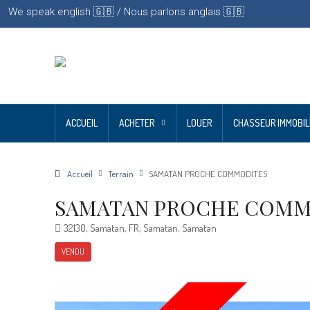
We speak english 🇬🇧 / Nous parlons anglais 🇬🇧
ACCUEIL
ACHETER
LOUER
CHASSEUR IMMOBIL
Accueil
Terrain
SAMATAN PROCHE COMMODITES
SAMATAN PROCHE COMM
32130, Samatan, FR, Samatan, Samatan
VENDU