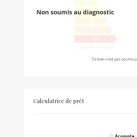
C
Non soumis au diagnostic
D
E
F
G
Logement énergivore
Ce bien n’est pas soumis 
Calculatrice de prêt
Acompte