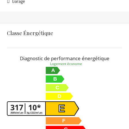
Garage
Classe Énergétique
Diagnostic de performance énergétique
Logement économe
A
B
C
D
317
10*
E
KWh/m².an
kg CO2/m².an
F