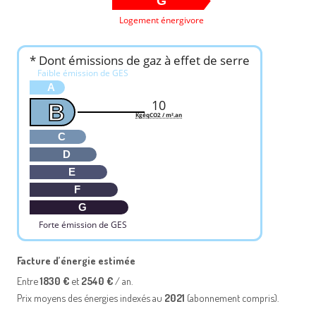
G
Logement énergivore
* Dont émissions de gaz à effet de serre
Faible émission de GES
A
10
B
KgéqCO2 / m².an
C
D
E
F
G
Forte émission de GES
Facture d’énergie estimée
Entre
1830 €
et
2540 €
/ an.
Prix moyens des énergies indexés au
2021
(abonnement compris).