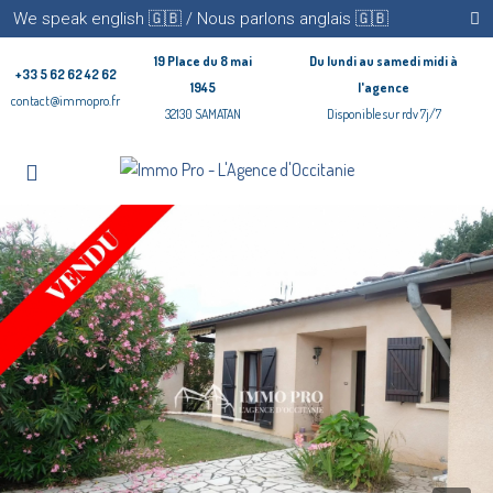
We speak english 🇬🇧 / Nous parlons anglais 🇬🇧
19 Place du 8 mai
Du lundi au samedi midi à
+33 5 62 62 42 62
1945
l'agence
contact@immopro.fr
32130 SAMATAN
Disponible sur rdv 7j/7