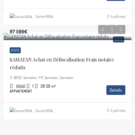
il y a2 mois
Carine VIDAL
97 500€
VENTE
VENTE
SAMATAN Achat en Défiscalisation Frais notaire
réduits
32130, Samatan, FR, Samatan, Samatan
1
28.59
m²
6040
Details
APPARTEMENT
il y a2 mois
Carine VIDAL