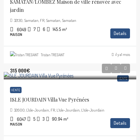
SAMATAN/LOMBEZ Maison de ville rénovée avec
jardin
32130, Samatan, FR, Samatan, Samatan
7
6
145.5
m²
6049
Details
MAISON
il y a1 mois
Tristan TREGANT
315 000€
VENTE
VENTE
ISLE JOURDAIN Villa Vue Pyrénées
32600, L'Isle-Jourdain, FR, L’Isle-Jourdain, L’Isle-Jourdain
5
3
90.94
m²
6047
Details
MAISON