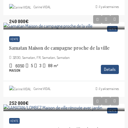
il y a4 semaines
Carine VIDAL
240 000€
VENTE
VENTE
Samatan Maison de campagne proche de la ville
32130, Samatan, FR, Samatan, Samatan
5
3
88
m²
6050
Details
MAISON
il y a4 semaines
Carine VIDAL
252 000€
VENTE
VENTE