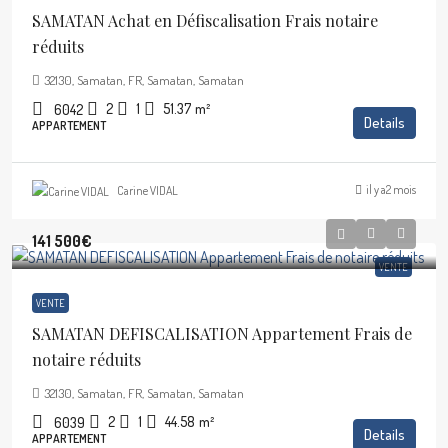
SAMATAN Achat en Défiscalisation Frais notaire
réduits
32130, Samatan, FR, Samatan, Samatan
2
1
51.37
m²
6042
Details
APPARTEMENT
il y a2 mois
Carine VIDAL
141 500€
VENTE
VENTE
SAMATAN DEFISCALISATION Appartement Frais de
notaire réduits
32130, Samatan, FR, Samatan, Samatan
2
1
44.58
m²
6039
Details
APPARTEMENT