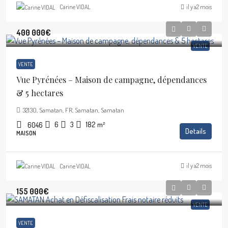
il y a2 mois
Carine VIDAL
400 000€
VENTE
VENTE
Vue Pyrénées – Maison de campagne, dépendances
& 5 hectares
32130, Samatan, FR, Samatan, Samatan
6
3
182
m²
6046
Details
MAISON
il y a2 mois
Carine VIDAL
155 000€
VENTE
VENTE