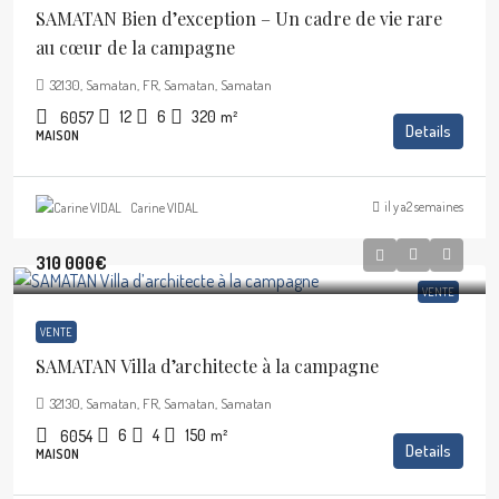
SAMATAN Bien d’exception – Un cadre de vie rare
au cœur de la campagne
32130, Samatan, FR, Samatan, Samatan
12
6
320
m²
6057
Details
MAISON
il y a2 semaines
Carine VIDAL
310 000€
VENTE
VENTE
SAMATAN Villa d’architecte à la campagne
32130, Samatan, FR, Samatan, Samatan
6
4
150
m²
6054
Details
MAISON