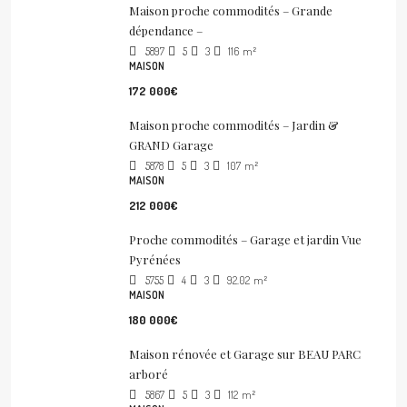
Maison proche commodités – Grande
dépendance –
5897
5
3
116
m²
MAISON
172 000€
Maison proche commodités – Jardin &
GRAND Garage
5878
5
3
107
m²
MAISON
212 000€
Proche commodités – Garage et jardin Vue
Pyrénées
5755
4
3
92.02
m²
MAISON
180 000€
Maison rénovée et Garage sur BEAU PARC
arboré
5867
5
3
112
m²