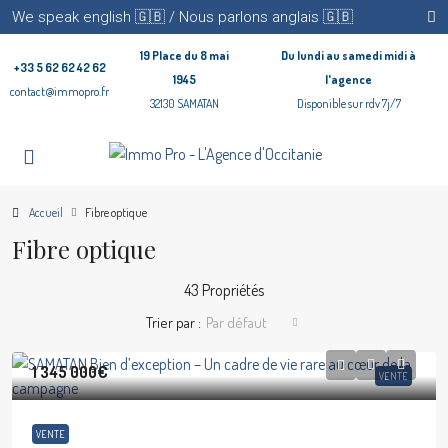
We speak english 🇬🇧 / Nous parlons anglais 🇬🇧
19 Place du 8 mai
Du lundi au samedi midi à
+33 5 62 62 42 62
1945
l'agence
contact@immopro.fr
32130 SAMATAN
Disponible sur rdv 7j/7
Accueil
Fibre optique
Fibre optique
43 Propriétés
Trier par :
Par défaut
1 345 000€
VENTE
VENTE