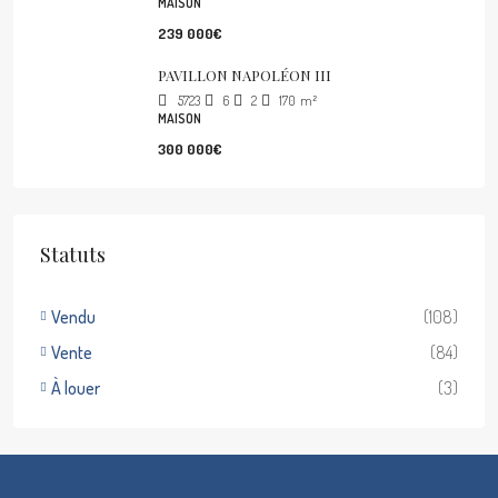
MAISON
239 000€
PAVILLON NAPOLÉON III
5723
6
2
170
m²
MAISON
300 000€
Statuts
Vendu
(108)
Vente
(84)
À louer
(3)