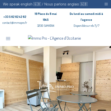
We speak english 🇬🇧 / Nous parlons anglais 🇬🇧
19 Place du 8 mai
Du lundi au samedi midi à
+33 5 62 62 42 62
1945
l'agence
contact@immopro.fr
32130 SAMATAN
Disponible sur rdv 7j/7