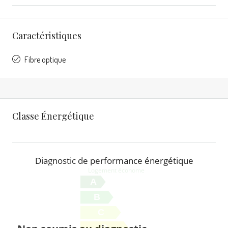
Caractéristiques
Fibre optique
Classe Énergétique
Diagnostic de performance énergétique
Logement économe
A
B
C
D