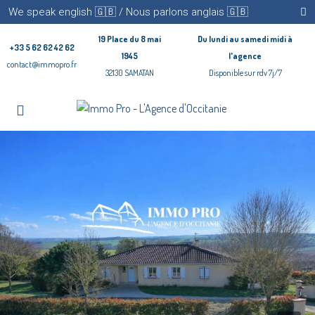
We speak english 🇬🇧 / Nous parlons anglais 🇬🇧
19 Place du 8 mai
Du lundi au samedi midi à
+33 5 62 62 42 62
1945
l'agence
contact@immopro.fr
32130 SAMATAN
Disponible sur rdv 7j/7