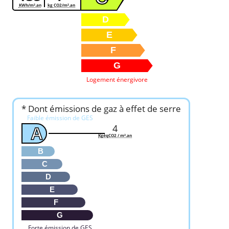
KWh/m².an
kg CO2/m².an
D
E
F
G
Logement énergivore
* Dont émissions de gaz à effet de serre
Faible émission de GES
4
A
KgéqCO2 / m².an
B
C
D
E
F
G
Forte émission de GES