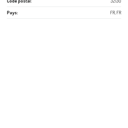
Code postal:
32130
Pays:
FR, FR