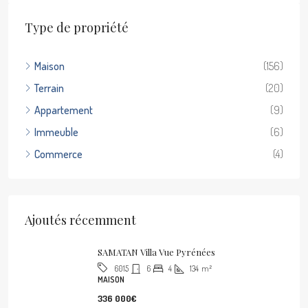
Type de propriété
Maison
(156)
Terrain
(20)
Appartement
(9)
Immeuble
(6)
Commerce
(4)
Ajoutés récemment
SAMATAN Villa Vue Pyrénées
6
4
134
m²
6015
MAISON
336 000€