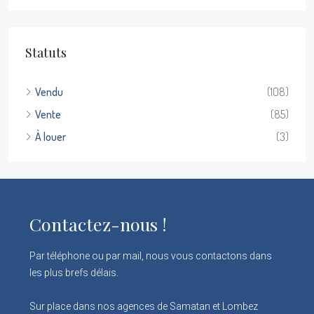
Statuts
Vendu
(108)
Vente
(85)
À louer
(3)
Contactez-nous !
Par téléphone ou par mail, nous vous contactons dans
les plus brefs délais.
Sur place dans nos agences de Samatan et Lombez