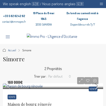
We speak english 🇬🇧 / Nous parlons anglais 🇬🇧
19 Place du 8 mai
Du lundi au samedi midi à
+33 5 62 62 42 62
1945
l'agence
contact@immopro.fr
32130 SAMATAN
Disponible sur rdv 7j/7
Accueil
Simorre
Simorre
2 Propriétés
Trier par :
Par défaut
160 000€
VENTE
VENTE
Maison de bourg rénovée