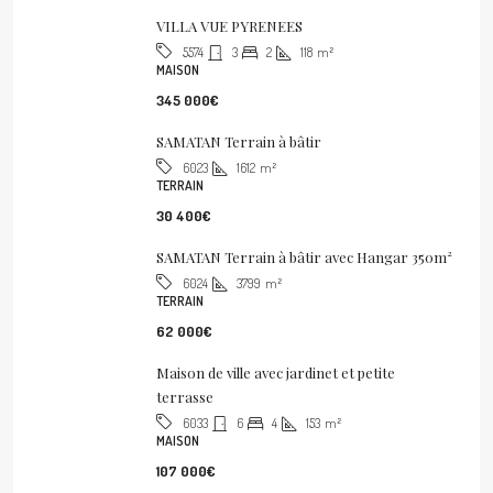
VILLA VUE PYRENEES
3
2
118
m²
5574
MAISON
345 000€
SAMATAN Terrain à bâtir
1612
m²
6023
TERRAIN
30 400€
SAMATAN Terrain à bâtir avec Hangar 350m²
3799
m²
6024
TERRAIN
62 000€
Maison de ville avec jardinet et petite
terrasse
6
4
153
m²
6033
MAISON
107 000€