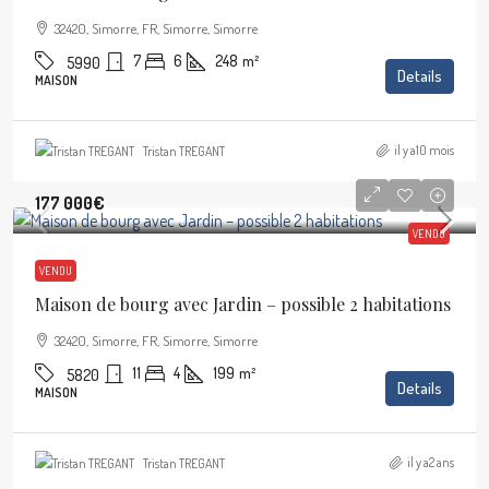
32420, Simorre, FR, Simorre, Simorre
7
6
248
m²
5990
Details
MAISON
il y a10 mois
Tristan TREGANT
177 000€
VENDU
VENDU
Maison de bourg avec Jardin – possible 2 habitations
32420, Simorre, FR, Simorre, Simorre
11
4
199
m²
5820
Details
MAISON
il y a2 ans
Tristan TREGANT