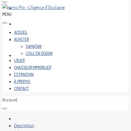
CHASSEUR IMMOBILIER
MENU
ESTIMATION
ACCUEIL
ACHETER
À PROPOS
SAMATAN
L’ISLE EN DODON
CONTACT
LOUER
CHASSEUR IMMOBILIER
ESTIMATION
À PROPOS
CONTACT
Account
Description