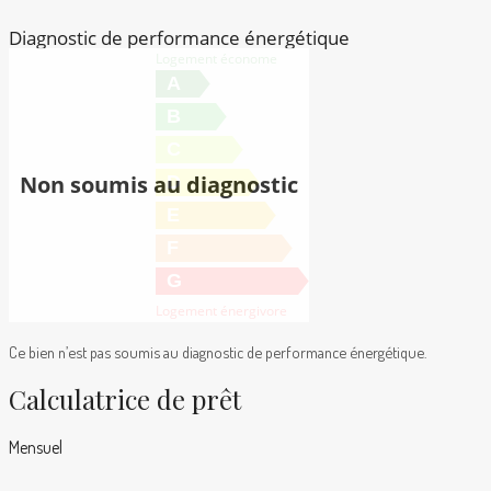
Diagnostic de performance énergétique
Logement économe
A
B
C
Non soumis au diagnostic
D
E
F
G
Logement énergivore
Ce bien n’est pas soumis au diagnostic de performance énergétique.
Calculatrice de prêt
Mensuel