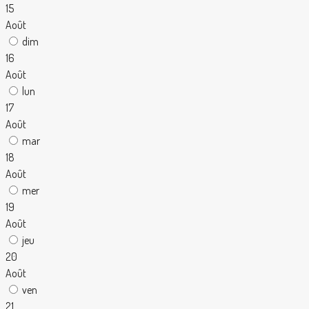
15
Août
dim
16
Août
lun
17
Août
mar
18
Août
mer
19
Août
jeu
20
Août
ven
21