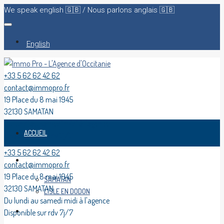
We speak english 🇬🇧 / Nous parlons anglais 🇬🇧
English
+33 5 62 62 42 62
contact@immopro.fr
19 Place du 8 mai 1945
32130 SAMATAN
Du lundi au samedi midi à l'agence
ACCUEIL
Disponible sur rdv 7j/7
+33 5 62 62 42 62
ACHETER
contact@immopro.fr
19 Place du 8 mai 1945
SAMATAN
32130 SAMATAN
L’ISLE EN DODON
Du lundi au samedi midi à l'agence
LOUER
Disponible sur rdv 7j/7