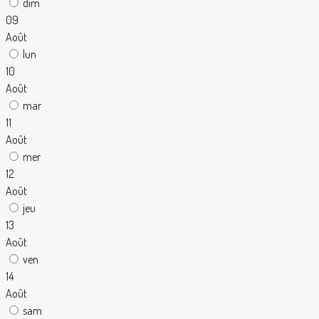
dim
09
Août
lun
10
Août
mar
11
Août
mer
12
Août
jeu
13
Août
ven
14
Août
sam