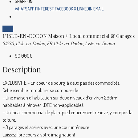
SHARE ON:
WHATSAPP
PINTEREST
FACEBOOK
X
LINKEDIN
EMAIL
Vente
L’ISLE-EN-DODON Maison + Local commercial & Garages
31230, L'Isle-en-Dodon, FR, L’Isle-en-Dodon, L’Isle-en-Dodon
90 000€
Description
EXCLUSIVITE – En coeur de bourg, à deux pas des commodités.
Cet ensemble immobilier se compose de:
– Une maison d’habitation sur deux niveaux d’environ 290m²
habitables à rénover. (DPE non-applicable).
– Un local commercial de plain-pied entièrement rénové, y compris la
toiture,
– 3 garages et ateliers avec une cour intérieure.
Laissez libre cours à votre imagination!